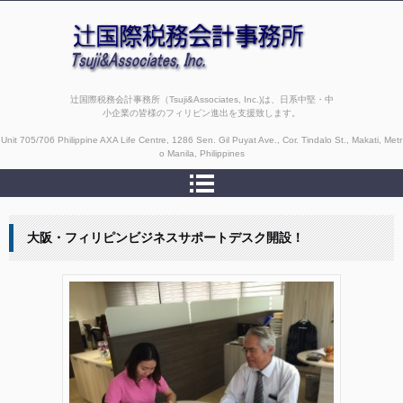
辻国際税務会計事務所（Tsuji&Associates, Inc.)は、日系中堅・中
小企業の皆様のフィリピン進出を支援致します。
Unit 705/706 Philippine AXA Life Centre, 1286 Sen. Gil Puyat Ave., Cor. Tindalo St., Makati, Metr
o Manila, Philippines
大阪・フィリピンビジネスサポートデスク開設！