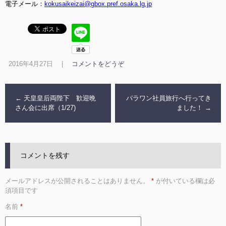
電子メール：
kokusaikeizai@gbox.pref.osaka.lg.jp
2016年4月27日
|
コメントをどうぞ
←
天皇皇后両陛下 歓迎晩
パラワン社員旅行へ行ってき
さん会に出席（1/27)
ました！
→
コメントを残す
メールアドレスが公開されることはありません。
*
が付いている欄は必
須項目です
名前
*