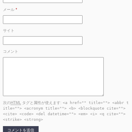
メール
*
サイト
コメント
次の
HTML
タグと属性が使えます:
<a href="" title=""> <abbr t
itle=""> <acronym title=""> <b> <blockquote cite="">
<cite> <code> <del datetime=""> <em> <i> <q cite="">
<strike> <strong>