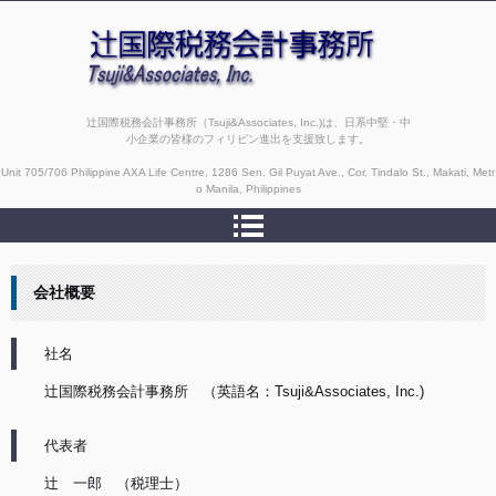
辻国際税務会計事務所（Tsuji&Associates, Inc.)は、日系中堅・中
小企業の皆様のフィリピン進出を支援致します。
Unit 705/706 Philippine AXA Life Centre, 1286 Sen. Gil Puyat Ave., Cor. Tindalo St., Makati, Metr
o Manila, Philippines
会社概要
社名
辻国際税務会計事務所 （英語名：Tsuji&Associates, Inc.)
代表者
辻 一郎 （税理士）