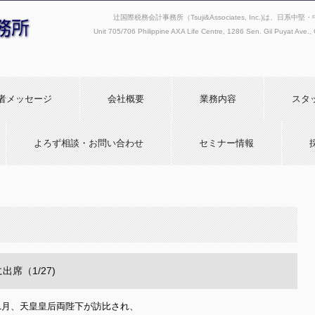
辻国際税務会計事務所（Tsuji&Associates, Inc.)は
Unit 705/706 Philippine AXA Life Centre, 1286 Sen. Gil Puyat Ave., C
者メッセージ
会社概要
業務内容
スタ
よろず相談・お問い合わせ
セミナー情報
席（1/27)
1月、天皇皇后両陛下が訪比され、